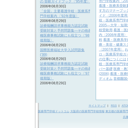
専門学校案内〈20
の 受験ガイドブック〈’95年度〉
看護・医療系受験
2006年08月30日
す方のマナーブッ
「全国」主要看護学校・医療系専
イド〈2006年度用
門学校案内〈’92年度版〉
校・医療系専門学校
2006年08月29日
2005―大学・短期
診療報酬請求事務能力認定試験
校受験用
看護・医
受験対策と予想問題集―その他各
内〈2006年度用〉
種医療事務試験にも役立つ〈’98
科
看護・医療系学
後期版〉
療・美容・健康スク
2006年08月29日
〈2007年度用〉
国際医療福祉大学入試問題集
ロ・医療系学校ガイ
(’99)
2006年08月29日
の仕事につくには
診療報酬請求事務能力認定試験
校・医療系専門学
受験対策と予想問題集―その他各
パー基礎
医療・教
種医療事務試験にも役立つ〈’97
(2006)
看護・医療
後期版〉
ディオム
首都圏国
2006年08月29日
サイトマップ
|
RSS
|
ATO
医療専門学校ドットコム
大阪府の医療専門学校情報
東京都の医療専
兵