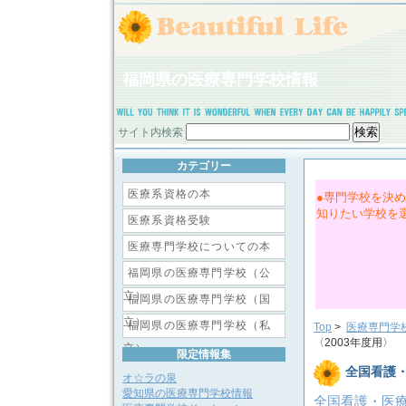
福岡県の医療専門学校情報
サイト内検索
カテゴリー
医療系資格の本
●専門学校を決
知りたい学校を
医療系資格受験
医療専門学校についての本
福岡県の医療専門学校（公
立）
福岡県の医療専門学校（国
立）
福岡県の医療専門学校（私
Top
>
医療専門学
〈2003年度用〉
立）
限定情報集
全国看護・
オ☆ラの泉
愛知県の医療専門学校情報
全国看護・医療