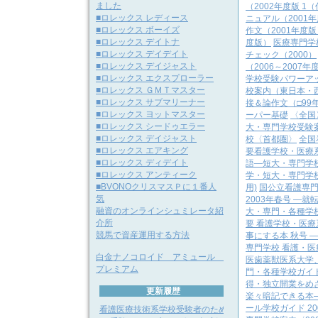
ました
（2002年度版 1
■ロレックス レディース
ニュアル（2001
■ロレックス ボーイズ
作文（2001年度版
■ロレックス デイトナ
度版）
医療専門学
■ロレックス デイデイト
チェック（2000）
■ロレックス デイジャスト
（2006～2007年
■ロレックス エクスプローラー
学校受験パワーア
■ロレックス ＧＭＴマスター
校案内（東日本・
■ロレックス サブマリーナー
接＆論作文（□99
■ロレックス ヨットマスター
ーパー基礎
〈全国
■ロレックス シードゥエラー
大・専門学校受験案
■ロレックス デイジャスト
校〈首都圏〉
全国
■ロレックス エアキング
要看護学校・医療系
■ロレックス ディデイト
語―短大・専門学
■ロレックス アンティーク
学・短大・専門学校
■BVONOクリスマスＰに１番人
用)
国公立看護専
気
2003年春号 ―
融資のオンラインシュミレータ紹
大・専門・各種学校
介所
要 看護学校・医療
競馬で資産運用する方法
事にする本 秋号 
専門学校 看護・医
白金ナノコロイド アミュール
医歯薬獣医系大学
プレミアム
門・各種学校ガイド
得・独立開業をめ
更新履歴
楽々暗記できる本
ール学校ガイド 20
看護医療技術系学校受験者のため