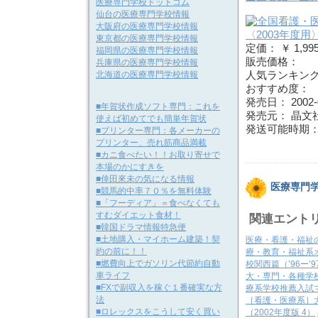
医療専門学校ドットコム
仙台の医療専門学校情報
大阪府の医療専門学校情報
東京都の医療専門学校情報
定価： ￥ 1,99
福岡県の医療専門学校情報
販売価格：
兵庫県の医療専門学校情報
北海道の医療専門学校情報
人気ランキング：
おすすめ度：
発売日： 2002-
■年賀状作成ソフト専門：これを
発売元： 晶文
使えば初めてでも簡単年賀状
発送可能時期
■プリンター専門：各メーカーの
プリンター、売れ筋商品満載
■カニ食べたい！！お取り寄せで
本場のかにすきを
■倖田來未の気になる情報
医療専門
■競馬的中率７０％を無料体験
■「フーディア」＝食べなくても
すむダイエット食材！
関連エント
■韓国ドラマ情報特急便
■土地購入・マイホーム建築！契
医療・看護・福祉
約の前に！！
療・教育・福祉系オ
■燃費向上でガソリン代節約自動
校関西篇（’96ー’
車ライフ
大・専門・各種学校
■FXで副収入を稼ぐ１番確実な方
療系学校推薦入試マ
法
［看護・医療系］
■ロレックスをこうして安く買い
（2002年度版 4）